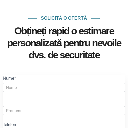
SOLICITĂ O OFERTĂ
Obțineți rapid o estimare
personalizată
pentru nevoile
dvs. de securitate
Contact
Nume*
Us
Telefon