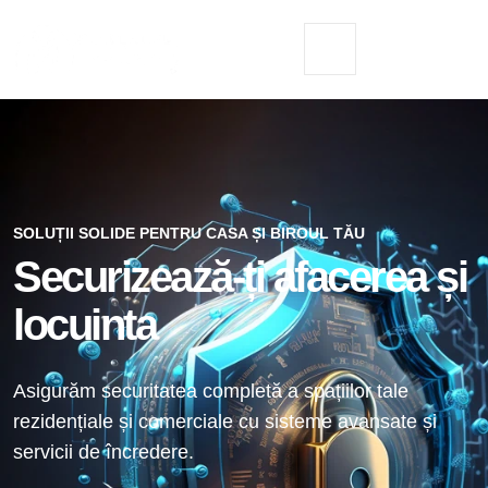
SOLUȚII SOLIDE PENTRU CASA ȘI BIROUL TĂU
Securizează-ți afacerea și
locuinta
Asigurăm securitatea completă a spațiilor tale
rezidențiale și comerciale cu sisteme avansate și
servicii de încredere.