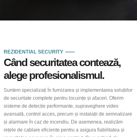
REZIDENTIAL SECURITY
Când securitatea contează,
alege profesionalismul.
Suntem specializați în furnizarea și implementarea soluțiilor
de securitate complete pentru locuințe și afaceri. Oferim
sisteme de detecție performante, supraveghere video
avansată, control acces, precum și instalații de semnalizare
și alarmare în caz de incendiu. De asemenea, realizăm
rețele de cablare eficiente pentru a asigura fiabilitatea și