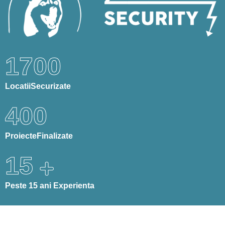
1700
Locatii
Securizate
400
Proiecte
Finalizate
15
Peste 15 ani
Experienta